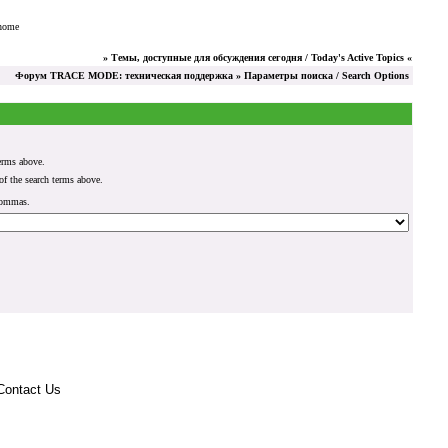
 home
»
Темы, доступные для обсуждения сегодня / Today's Active Topics
«
Форум TRACE MODE: техническая поддержка
» Параметры поиска / Search Options
erms above.
 the search terms above.
commas.
Contact Us