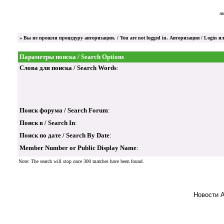
ав
»
Вы не прошли процедуру авторизации. / You are not logged in.
Авторизация / Login
ил
Параметры поиска / Search Options
Слова для поиска / Search Words
:
Поиск форума / Search Forum
:
Поиск в / Search In
:
Поиск по дате / Search By Date
:
Member Number or Public Display Name
:
Note: The search will stop once 300 matches have been found.
Новости 