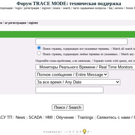
Форум TRACE MODE: техническая поддержка
торизация / login
|
регистрация / register
|
поиск / search
|
часто задаваемые вопросы / faq
|
начало / forum
и / or
регистрация / register
Поиск страниц, содержащих все указанные термины. / Match all search t
Поиск страниц, содержащих любые термины из указанных. / Match any of
Отделяйте слова пробелами, а не запятыми. / Separate words with spaces, not 
АСУ ТП
/
News
|
SCADA
/
HMI
|
Обучение
/
Trainings
|
Свяжитесь с нами / 