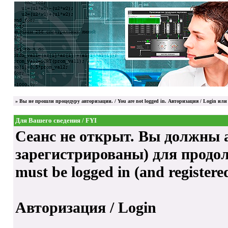
»
Вы не прошли процедуру авторизации. / You are not logged in.
Авторизация / Login
или 
Для Вашего сведения / FYI
Сеанс не открыт. Вы должны а
зарегистрированы) для продолже
must be logged in (and registere
Авторизация / Login