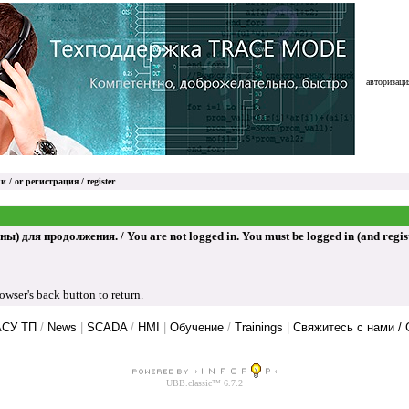
авторизация
и / or
регистрация / register
ля продолжения. / You are not logged in. You must be logged in (and register
ser's back button to return.
АСУ ТП
/
News
|
SCADA
/
HMI
|
Обучение
/
Trainings
|
Свяжитесь с нами / 
UBB.classic™ 6.7.2