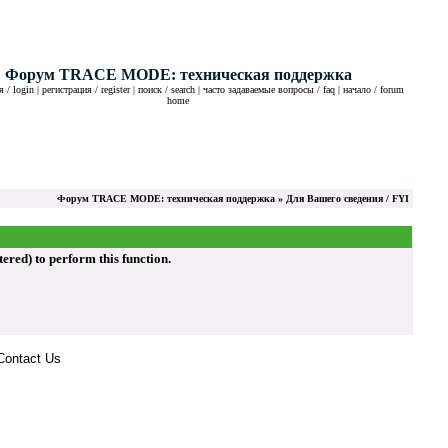
Форум TRACE MODE: техническая поддержка
 / login
|
регистрация / register
|
поиск / search
|
часто задаваемые вопросы / faq
|
начало / forum
home
Форум TRACE MODE: техническая поддержка
» Для Вашего сведения / FYI
ed) to perform this function.
Contact Us