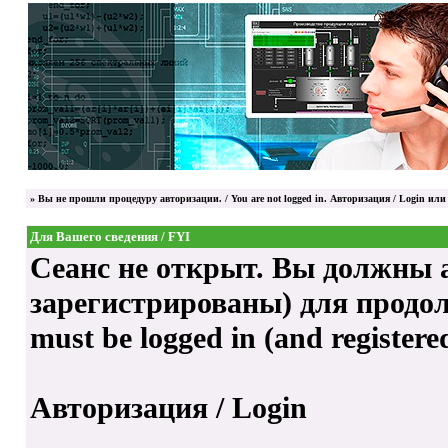
»
Вы не прошли процедуру авторизации. / You are not logged in.
Авторизация / Login
или 
Для Вашего сведения / FYI
Сеанс не открыт. Вы должны а
зарегистрированы) для продолже
must be logged in (and registere
Авторизация / Login