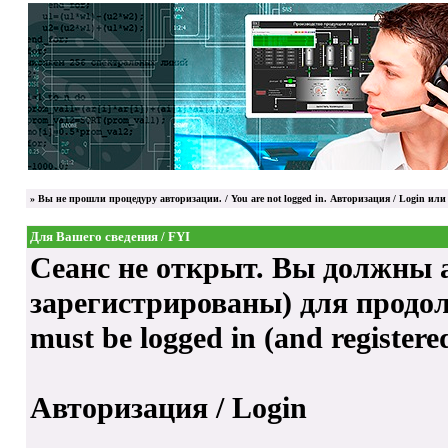
»
Вы не прошли процедуру авторизации. / You are not logged in.
Авторизация / Login
или 
Для Вашего сведения / FYI
Сеанс не открыт. Вы должны а
зарегистрированы) для продолже
must be logged in (and registere
Авторизация / Login