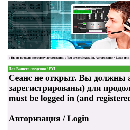
»
Вы не прошли процедуру авторизации. / You are not logged in.
Авторизация / Login
или 
Для Вашего сведения / FYI
Сеанс не открыт. Вы должны а
зарегистрированы) для продолже
must be logged in (and registere
Авторизация / Login