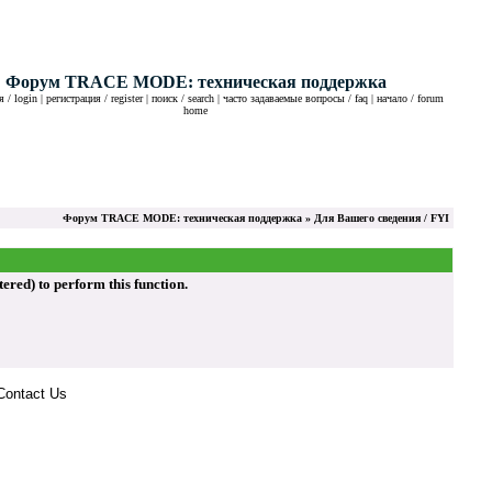
Форум TRACE MODE: техническая поддержка
 / login
|
регистрация / register
|
поиск / search
|
часто задаваемые вопросы / faq
|
начало / forum
home
Форум TRACE MODE: техническая поддержка
» Для Вашего сведения / FYI
ed) to perform this function.
Contact Us