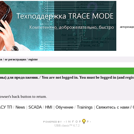
авторизация
и / or
регистрация / register
ля продолжения. / You are not logged in. You must be logged in (and register
ser's back button to return.
АСУ ТП
/
News
|
SCADA
/
HMI
|
Обучение
/
Trainings
|
Свяжитесь с нами / 
UBB.classic™ 6.7.2