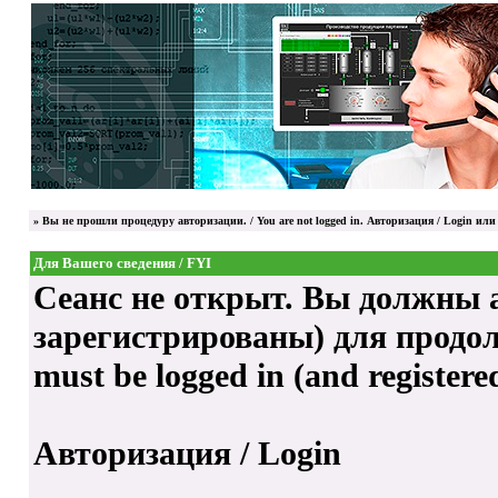
»
Вы не прошли процедуру авторизации. / You are not logged in.
Авторизация / Login
или 
Для Вашего сведения / FYI
Сеанс не открыт. Вы должны а
зарегистрированы) для продолже
must be logged in (and registere
Авторизация / Login