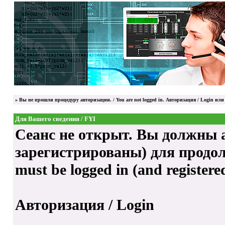
»
Вы не прошли процедуру авторизации. / You are not logged in.
Авторизация / Login
или 
Для Вашего сведения / FYI
Сеанс не открыт. Вы должны а
зарегистрированы) для продолже
must be logged in (and registere
Авторизация / Login