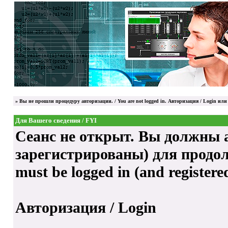
»
Вы не прошли процедуру авторизации. / You are not logged in.
Авторизация / Login
или 
Для Вашего сведения / FYI
Сеанс не открыт. Вы должны а
зарегистрированы) для продолже
must be logged in (and registere
Авторизация / Login