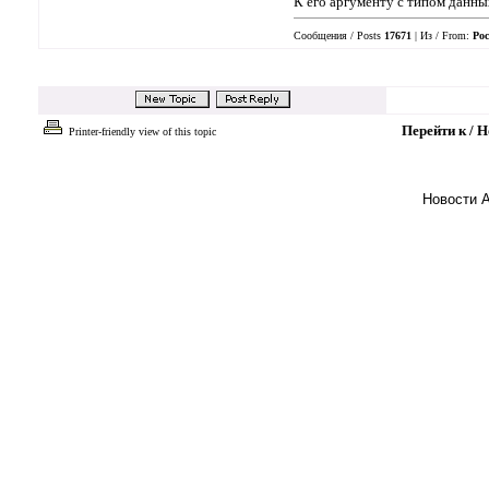
К его аргументу с типом данн
Сообщения / Posts
17671
| Из / From:
Рос
Перейти к / 
Printer-friendly view of this topic
Новости 