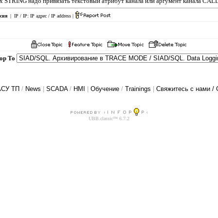
ых STRING надо привязать текстовый атрибут канала или аргумент канала CAL
сия
| IP / IP:
IP адрес / IP address
|
Hop To
АСУ ТП
/
News
|
SCADA
/
HMI
|
Обучение
/
Trainings
|
Свяжитесь с нами / 
UBB.classic™ 6.7.2