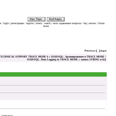
 / login
|
регистрация / register
|
поиск / search
|
часто задаваемые вопросы / faq
|
начало / forum
home
ECHNICAL SUPPORT TRACE MODE 6
»
SIAD/SQL. Архивирование в TRACE MODE /
SIAD/SQL. Data Logging in TRACE MODE
» запись STRING в БД