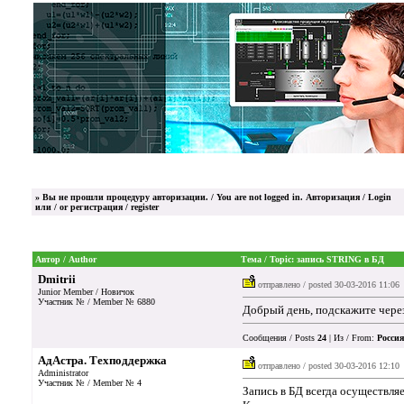
»
Вы не прошли процедуру авторизации. / You are not logged in.
Авторизация / Login
или / or
регистрация / register
Автор / Author
Тема / Topic: запись STRING в БД
Dmitrii
отправлено / posted
30-03-2016 11:06
Junior Member / Новичок
Участник № / Member № 6880
Добрый день, подскажите через
Сообщения / Posts
24
| Из / From:
Россия
АдАстра. Техподдержка
отправлено / posted
30-03-2016 12:10
Administrator
Участник № / Member № 4
Запись в БД всегда осуществля