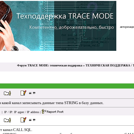
авторизация
Форум TRACE MODE: техническая поддержка
»
ТЕХНИЧЕСКАЯ ПОДДЕРЖКА / T
 какой канал записывать данные типа STRING в базу данных.
| IP / IP:
IP адрес / IP address
|
ет канал CALL.SQL.