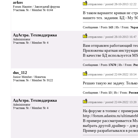
arkos
отправлено / posted
28-10-2013 12:22
Forum Haunter / Завсегдатай форума
Участник № / Member № 6144
В таком варианте кривая не ст
нашего тех. задания. БД - My S
Сообщения / Posts
143
| Из / From:
Укра
АдАстра. Техподдержка
отправлено / posted
28-10-2013 16:47
Administrator
Участник № / Member № 4
Вам отправлен работающий тест
Приложены краткая инструкция
В качестве БД используется MS
Сообщения / Posts
17670
| Из / From:
Рос
dus_112
отправлено / posted
22-04-2022 10:54
Junior Member / Новичок
Участник № / Member № 9122
Решаю такую же задачу. Тольк
Сообщения / Posts
13
| Из / From:
Россия
АдАстра. Техподдержка
отправлено / posted
22-04-2022 13:20
Administrator
Участник № / Member № 4
На форуме в топике с примерам
http://forum.adastra.ru/ultimate
В примере рассматривается Ms
выбрать другой драйвер – для 
Пример разрабатывался в релиз