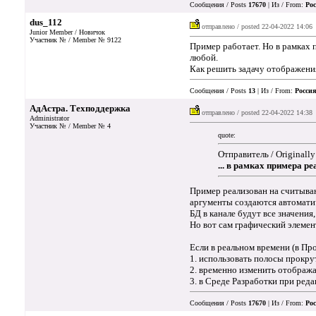
Сообщения / Posts
17670
| Из / From:
Рос
dus_112
отправлено / posted
22-04-2022 14:06
Junior Member / Новичок
Участник № / Member № 9122
Пример работает. Но в рамках 
любой.
Как решить задачу отображения
Сообщения / Posts
13
| Из / From:
Россия
АдАстра. Техподдержка
отправлено / posted
22-04-2022 14:38
Administrator
Участник № / Member № 4
quote:
Отправитель / Originally
... в рамках примера р
Пример реализован на считыва
аргументы создаются автоматич
БД в канале будут все значени
Но вот сам графический элемен
Если в реальном времени (в П
1. использовать полосы прокру
2. временно изменить отображ
3. в Среде Разработки при ред
Сообщения / Posts
17670
| Из / From:
Рос