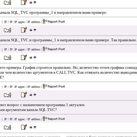
канала SQL_TVC программы_1 в направленном вами примере.
| IP / IP:
IP адрес / IP address
|
канала SQL_TVC и программы_1 в направленном вами примере. Так правильно.
| IP / IP:
IP адрес / IP address
|
шего примера. График строится правильно. Но, количество точек графика совп
ше чем количество аргументов в CALL.TVC. Как отвязать количество выводимы
E?
| IP / IP:
IP адрес / IP address
|
 вот вопрос с назначением программы 1 актуален.
ным аргументам канала SQL.TVC?
| IP / IP:
IP адрес / IP address
|