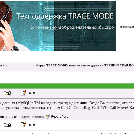
авторизация
и / or
Форум TRACE MODE: техническая поддержка
»
ТЕХНИЧЕСКАЯ ПОД
ы данных (MySQL)в ТМ выводить тренд в динамике. Везде Вы пишете , что ар
я аргументы автоматически: с типом Call.ChGroupReg, Call.TVC, Call.Move? К
ина
| IP / IP:
IP адрес / IP address
|