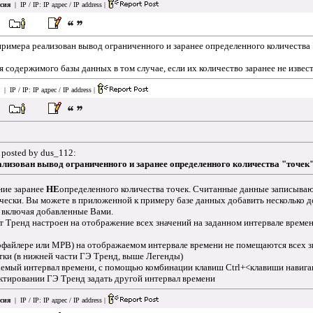
сия
| IP / IP:
IP адрес / IP address
|
примера реализован вывод ограниченного и заранее определенного количества
 содержимого базы данных в том случае, если их количество заранее не извес
| IP / IP:
IP адрес / IP address
|
 posted by dus_112:
еализован вывод ограниченного и заранее определенного количества "точек
ние заранее
НЕ
определенного количества точек. Считанные данные записываютс
ески. Вы можете в приложенной к примеру базе данных добавить несколько до
я, включая добавленные Вами.
т Тренд настроен на отображение всех значений на заданном интервале времен
рофайлере или МРВ) на отображаемом интервале времени не помещаются всех з
тки (в нижней части ГЭ Тренд, выше Легенды)
аемый интервал времени, с помощью комбинации клавиш Ctrl+<клавиши навиг
актировании ГЭ Тренд задать другой интервал времени
сия
| IP / IP:
IP адрес / IP address
|