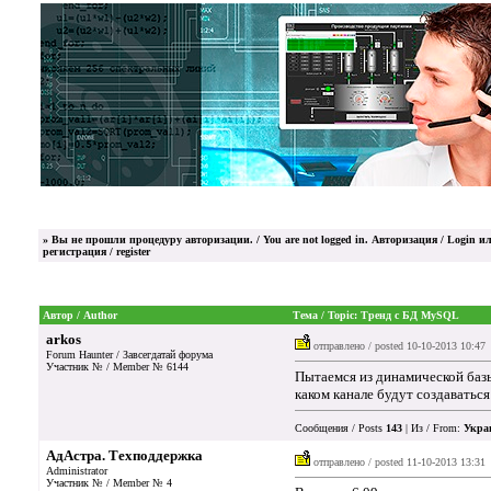
»
Вы не прошли процедуру авторизации. / You are not logged in.
Авторизация / Login
ил
регистрация / register
Автор / Author
Тема / Topic: Тренд с БД MySQL
arkos
отправлено / posted
10-10-2013 10:47
Forum Haunter / Завсегдатай форума
Участник № / Member № 6144
Пытаемся из динамической баз
каком канале будут создаватьс
Сообщения / Posts
143
| Из / From:
Укра
АдАстра. Техподдержка
отправлено / posted
11-10-2013 13:31
Administrator
Участник № / Member № 4