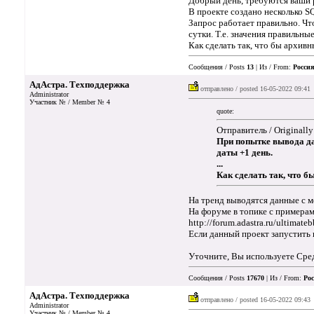
Добрый день, требуются ваши р
В проекте создано несколько S
Запрос работает правильно. Ч
сутки. Т.е. значения правильны
Как сделать так, что бы архив
Сообщения / Posts
13
| Из / From:
Россия
АдАстра. Техподдержка
отправлено / posted
16-05-2022 09:41
Administrator
Участник № / Member № 4
quote:
Отправитель / Originally
При попытке вывода дан
даты +1 день.
...
Как сделать так, что 
На тренд выводятся данные с 
На форуме в топике с примерам
http://forum.adastra.ru/ultimate
Если данный проект запустить 
Уточните, Вы используете Сре
Сообщения / Posts
17670
| Из / From:
Рос
АдАстра. Техподдержка
отправлено / posted
16-05-2022 09:43
Administrator
Участник № / Member № 4