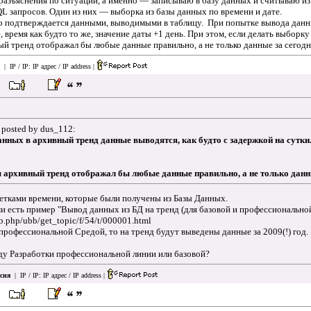
азъяснения по ситуации, а именно — записываю в базу данных и считываю из н
QL запросов. Один из них — выборка из базы данных по времени и дате.
то подтверждается данными, выводимыми в таблицу. При попытке вывода данны
е, время как будто то же, значение даты +1 день. При этом, если делать выборк
ный тренд отображал бы любые данные правильно, а не только данные за сегодн
| IP / IP:
IP адрес / IP address
|
 posted by dus_112:
ных в архивный тренд данные выводятся, как будто с задержкой на сутки. Т
бы архивный тренд отображал бы любые данные правильно, а не только данн
метками времени, которые были получены из Базы Данных.
и есть пример "Вывод данных из БД на тренд (для базовой и профессиональной
bb.php/ubb/get_topic/f/54/t/000001.html
профессиональной Средой, то на тренд будут выведены данные за 2009(!) год.
ду Разработки профессиональной линии или базовой?
сия
| IP / IP:
IP адрес / IP address
|