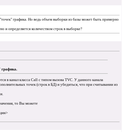
 "точек" графика. Но ведь объем выборки из базы может быть примерно
тно и определяется количеством строк в выборке?
" графика.
я в канал класса Call с типом вызова TVC. У данного канала
полнительных точек (строк в БД) и убедиться, что при считывании из
и.
начения, то Вы можете
ации>