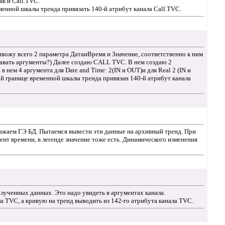
ак и Call.TVC.
менной шкалы тренда привязать 140-й атрибут канала Call.TVC.
ывожу всего 2 параметра ДатаиВремя и Значение, соответственно к ним
давать аргументы?) Далее создаю CALL TVC. В нем создаю 2
 нем 4 аргумента для Date and Time: 2(IN и OUT)и для Real 2 (IN и
вой границе временной шкалы тренда привязан 140-й атрибут канала
ражаем ГЭ БД. Пытаемся вывести эти данные на архивный тренд. При
нт времени, в легенде значение тоже есть. Динамического изменения
лученных данных. Это надо увидеть в аргументах канала.
а TVC, а кривую на тренд выводить из 142-го атрибута канала TVC.