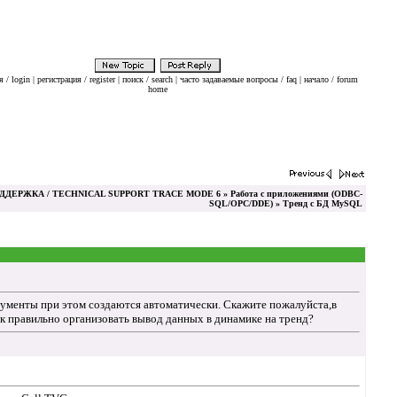
 / login
|
регистрация / register
|
поиск / search
|
часто задаваемые вопросы / faq
|
начало / forum
home
ДЕРЖКА / TECHNICAL SUPPORT TRACE MODE 6
»
Работа с приложениями (ODBC-
SQL/OPC/DDE)
» Тренд с БД MySQL
гументы при этом создаются автоматически. Скажите пожалуйста,в
ак правильно организовать вывод данных в динамике на тренд?