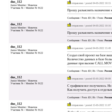
dus_112
отправлено / posted
04-05-2022 10:15
Junior Member / Новичок
Участник № / Member № 9122
Прошу разъяснить назначение 
Сообщения / Posts
13
| Из / From:
Россия
dus_112
отправлено / posted
04-05-2022 10:16
Junior Member / Новичок
Участник № / Member № 9122
Прошу разъяснить назначение 
Сообщения / Posts
13
| Из / From:
Россия
dus_112
отправлено / posted
04-05-2022 15:49
Junior Member / Новичок
Участник № / Member № 9122
Создал свой проект на базе ва
Количество данных в базе боль
данные при вызове CALL.MOV
Сообщения / Posts
13
| Из / From:
Россия
dus_112
отправлено / posted
05-05-2022 09:09
Junior Member / Новичок
Участник № / Member № 9122
С графиком все получилось. Но
Как получить доступ к отдель
Сообщения / Posts
13
| Из / From:
Россия
dus_112
отправлено / posted
15-05-2022 11:07
Junior Member / Новичок
Участник № / Member № 9122