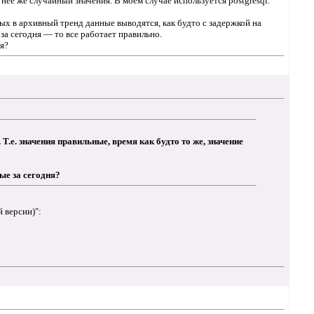
ее же случайный значения. В моем случае используется postgresql.
х в архивный тренд данные выводятся, как будто с задержкой на
у за сегодня — то все работает правильно.
я?
.е. значения правильные, время как будто то же, значение
ые за сегодня?
 версии)":