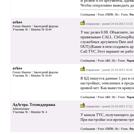
В релизе 6.09 аргументы, адек
Чтобы оперативно выводить дан
Сообщения / Posts
17670
| Из / From:
Рос
arkos
отправлено / posted
24-10-2013 13:13
Forum Haunter / Завсегдатай форума
Участник № / Member № 6144
У нас релиз 6.08. Объясните, 
привязываю CALL. ChGroupReg(D
служебных аргумента Date and T
OUT) (Какие в нем создавать а
Call.TVC.Этот вариант не рабо
Сообщения / Posts
143
| Из / From:
Укра
arkos
отправлено / posted
25-10-2013 16:45
Forum Haunter / Завсегдатай форума
Участник № / Member № 6144
В БД пишутся данные 1 раз в с
настройках, описанных в преды
кривой нет. Как вывести криву
Сообщения / Posts
143
| Из / From:
Укра
АдАстра. Техподдержка
отправлено / posted
25-10-2013 17:21
Administrator
Участник № / Member № 4
У канала TVC, получающего дан
При настройке оси времени тре
Сообщения / Posts
17670
| Из / From:
Рос