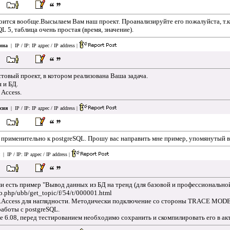
роится вообще.Высылаем Вам наш проект. Проанализируйте его пожалуйста, т.
QL 5, таблица очень простая (время, значение).
ина
| IP / IP:
IP адрес / IP address
|
овый проект, в котором реализована Ваша задача.
 и БД.
 Access.
сия
| IP / IP:
IP адрес / IP address
|
о применительно к postgreSQL. Прошу вас направить мне пример, упомянутый 
| IP / IP:
IP адрес / IP address
|
и есть пример "Вывод данных из БД на тренд (для базовой и профессиональной
bb.php/ubb/get_topic/f/54/t/000001.html
.Access для наглядности. Методически подключение со стороны TRACE MODE 
работы с postgreSQL.
е 6.08, перед тестированием необходимо сохранить и скомпилировать его в ак