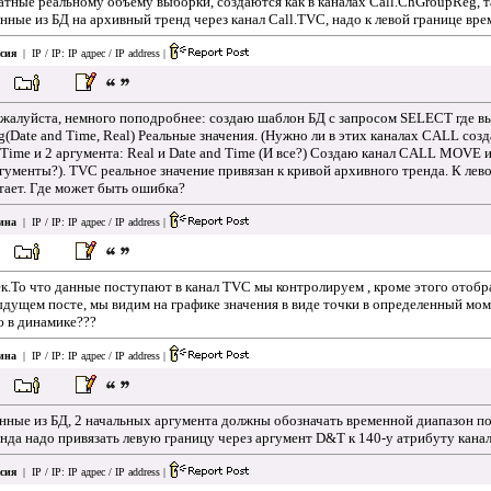
ватные реальному объему выборки, создаются как в каналах Call.ChGroupReg, т
ные из БД на архивный тренд через канал Call.TVC, надо к левой границе вре
сия
| IP / IP:
IP адрес / IP address
|
пожалуйста, немного поподробнее: создаю шаблон БД с запросом SELECT где в
ate and Time, Real) Реальные значения. (Нужно ли в этих каналах CALL соз
ime и 2 аргумента: Real и Date and Time (И все?) Создаю канал CALL MOVE и в
ргументы?). TVC реальное значение привязан к кривой архивного тренда. К ле
тает. Где может быть ошибка?
ина
| IP / IP:
IP адрес / IP address
|
ек.То что данные поступают в канал TVC мы контролируем , кроме этого отоб
дущем посте, мы видим на графике значения в виде точки в определенный моме
ю в динамике???
ина
| IP / IP:
IP адрес / IP address
|
ные из БД, 2 начальных аргумента должны обозначать временной диапазон по
нда надо привязать левую границу через аргумент D&T к 140-у атрибуту канал
сия
| IP / IP:
IP адрес / IP address
|