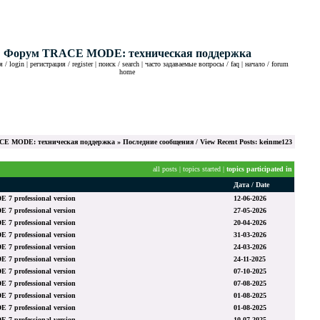
Форум TRACE MODE: техническая поддержка
 / login
|
регистрация / register
|
поиск / search
|
часто задаваемые вопросы / faq
|
начало / forum
home
E MODE: техническая поддержка
» Последние сообщения / View Recent Posts: keinme123
all posts
|
topics started
|
topics participated in
Дата / Date
 professional version
12-06-2026
 professional version
27-05-2026
 professional version
20-04-2026
 professional version
31-03-2026
 professional version
24-03-2026
 professional version
24-11-2025
 professional version
07-10-2025
 professional version
07-08-2025
 professional version
01-08-2025
 professional version
01-08-2025
 professional version
10-07-2025