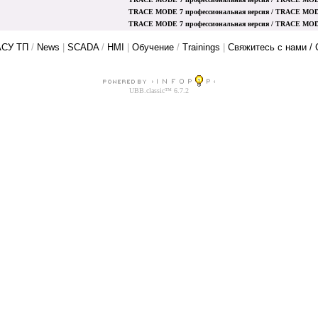
TRACE MODE 7 профессиональная версия / TRACE MODE 7
TRACE MODE 7 профессиональная версия / TRACE MODE 7
АСУ ТП
/
News
|
SCADA
/
HMI
|
Обучение
/
Trainings
|
Свяжитесь с нами / 
UBB.classic™ 6.7.2