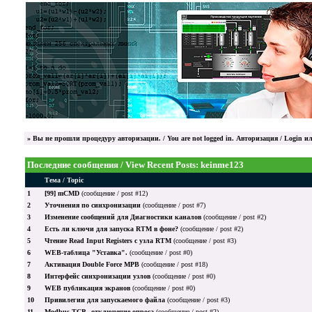
»
Вы не прошли процедуру авторизации. / You are not logged in.
Авторизация / Login
ил
Последние сообщения / View Recent Posts: keinme123
Тема / Topic
1
[99] mCMD
(сообщение / post #12)
2
Уточнения по синхронизации
(сообщение / post #7)
3
Изменение сообщений для Диагностики каналов
(сообщение / post #2)
4
Есть ли ключи для запуска RTM в фоне?
(сообщение / post #2)
5
Чтение Read Input Registers с узла RTM
(сообщение / post #3)
6
WEB-таблица "Уставка".
(сообщение / post #0)
7
Активация Double Force МРВ
(сообщение / post #18)
8
Интерфейс синхронизации узлов
(сообщение / post #0)
9
WEB публикация экранов
(сообщение / post #0)
10
Привилегии для запускаемого файла
(сообщение / post #3)
11
Modbus TCP - отключение опроса
(сообщение / post #2)