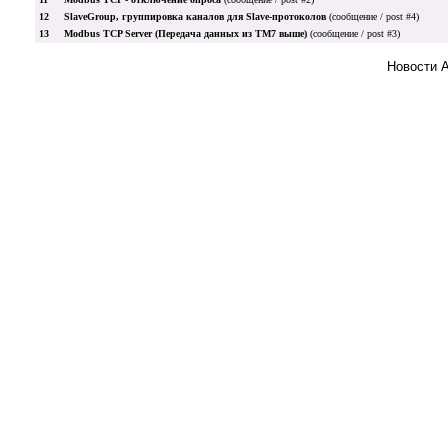
12
SlaveGroup, группировка каналов для Slave-протоколов
(сообщение / post #4)
13
Modbus TCP Server (Передача данных из TM7 выше)
(сообщение / post #3)
Новости 