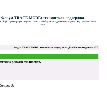
Форум TRACE MODE: техническая поддержка
 / login
|
регистрация / register
|
поиск / search
|
часто задаваемые вопросы / faq
|
начало / forum
home
Форум TRACE MODE: техническая поддержка
» Для Вашего сведения / FYI
ed) to perform this function.
Contact Us