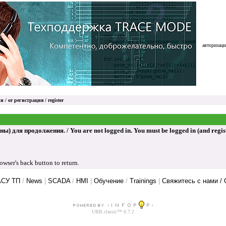
авторизация
и / or
регистрация / register
ля продолжения. / You are not logged in. You must be logged in (and register
ser's back button to return.
АСУ ТП
/
News
|
SCADA
/
HMI
|
Обучение
/
Trainings
|
Свяжитесь с нами / 
UBB.classic™ 6.7.2