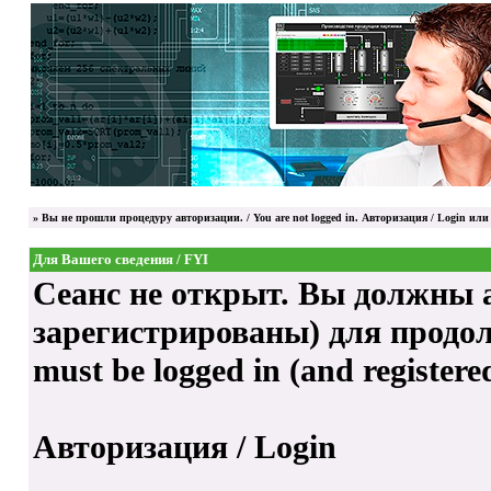
»
Вы не прошли процедуру авторизации. / You are not logged in.
Авторизация / Login
или 
Для Вашего сведения / FYI
Сеанс не открыт. Вы должны а
зарегистрированы) для продолже
must be logged in (and registere
Авторизация / Login