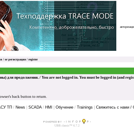
авторизация
и / or
регистрация / register
ля продолжения. / You are not logged in. You must be logged in (and register
ser's back button to return.
АСУ ТП
/
News
|
SCADA
/
HMI
|
Обучение
/
Trainings
|
Свяжитесь с нами / 
UBB.classic™ 6.7.2