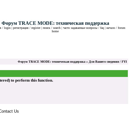
Форум TRACE MODE: техническая поддержка
 / login
|
регистрация / register
|
поиск / search
|
часто задаваемые вопросы / faq
|
начало / forum
home
Форум TRACE MODE: техническая поддержка
» Для Вашего сведения / FYI
ed) to perform this function.
Contact Us