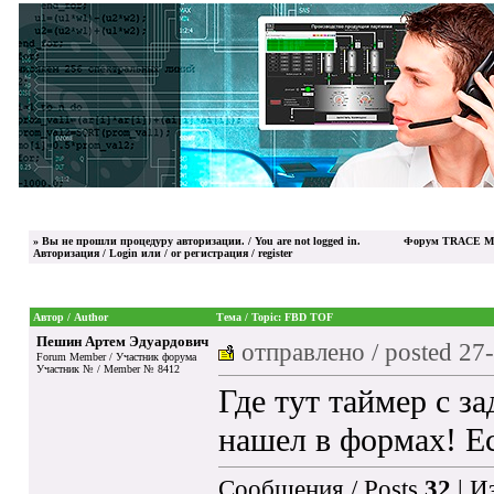
»
Вы не прошли процедуру авторизации. / You are not logged in.
Форум TRACE MO
Авторизация / Login
или / or
регистрация / register
Автор / Author
Тема / Topic: FBD TOF
Пешин Артем Эдуардович
отправлено / posted
27-
Forum Member / Участник форума
Участник № / Member № 8412
Где тут таймер с з
нашел в формах! Е
Сообщения / Posts
32
| И