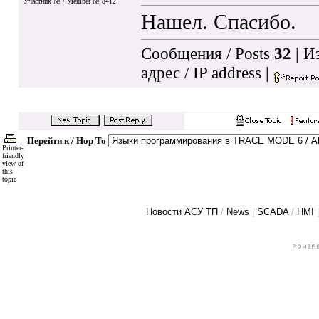
Участник № / Member № 8412
Нашел. Спасибо.
Сообщения / Posts
32
| И
адрес / IP address
|
Перейти к / Hop To
Printer-
friendly
view of
this
topic
Новости АСУ ТП
/
News
|
SCADA
/
HMI