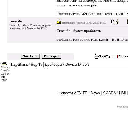
Вывести сигнал с камеры можно с помощью 
поставляемого с камерой.
Сообщения / Posts
17670
| Из / From:
Россия
| IP / IP:
IP
rameda
отправлено / posted
05-08-2015 14:59
Forum Member / Участник форума
Участник № / Member № 4287
Спасибо - будем пробовать
Сообщения / Posts
50
| Из / From:
Latvija
| IP / IP:
IP ад
Перейти к / Hop To
Printer-
friendly
view of
this
topic
Новости АСУ ТП
/
News
|
SCADA
/
HMI