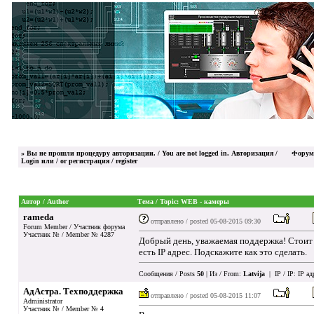
»
Вы не прошли процедуру авторизации. / You are not logged in.
Авторизация /
Форум
Login
или / or
регистрация / register
Автор / Author
Тема / Topic: WEB - камеры
rameda
отправлено / posted
05-08-2015 09:30
Forum Member / Участник форума
Участник № / Member № 4287
Добрый день, уважаемая поддержка! Стоит 
есть IP адрес. Подскажите как это сделать.
Сообщения / Posts
50
| Из / From:
Latvija
| IP / IP:
IP ад
АдАстра. Техподдержка
отправлено / posted
05-08-2015 11:07
Administrator
Участник № / Member № 4