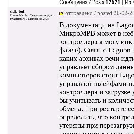
Сообщения / Posts
17671
| Из 
sldk_buf
отправлено / posted
26-02-2
Forum Member / Участник форума
Участник № / Member № 2898
В документаци на Lagoon
МикроМРВ может в неё 
контроллера я могу инк
файле). Связь с Lagoon 
каких архивах речи идти
управляет сбором данны
компьютеров стоят Lago
управляют шлейфами пер
контроллера и загрузке 
бы учитывать и количес
обмена. При рестарте с
определить, что контро
утеряны при перезагруз
специальном канале, ко