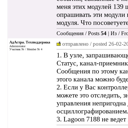
меня этих модулей 139 ш
опрашивать эти модули 
модуля. Что посоветует
Сообщения / Posts
54
| Из / F
АдАстра. Техподдержка
отправлено / posted
26-02-2
Administrator
Участник № / Member № 4
1. В узле, запрашивающ
Статус, канал-приемник
Сообщения по этому кан
этого канала можно буде
2. Если у Вас контролл
можете это отследить, 
управления непригодна 
осциллографированием
3. Lagoon 7188 не ведет