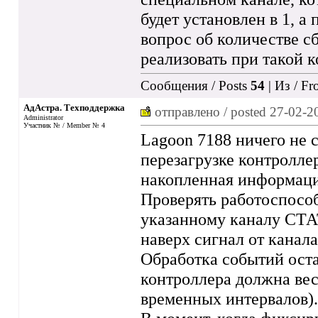
будет установлен в 1, а
вопрос об количестве с
реализовать при такой 
Сообщения / Posts
54
| Из / F
АдАстра. Техподдержка
отправлено / posted
27-02-2
Administrator
Участник № / Member № 4
Lagoon 7188 ничего не 
перезагрузке контроллер
накопленная информация
Проверять работоспосо
указанному каналу СТА
наверх сигнал от канала
Обработка событий ост
контроллера должна вес
временных интервалов).