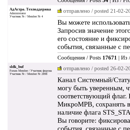
Сообщения / Posts
54
| Из / F
АдАстра. Техподдержка
отправлено / posted
21-02-2
Administrator
Участник № / Member № 4
Вы можете использовать
Запросив значение этог
его состояние и фиксир
события, связанные с п
Сообщения / Posts
17671
| Из 
sldk_buf
отправлено / posted
26-02-2
Forum Member / Участник форума
Участник № / Member № 2898
Канал Системный/Статус
могу быть уверенным, ч
соответствующий флаг. 
МикроМРВ, сохранять в
наличие флага STS_STA
Вы говорите: фиксирова
события, связанные с пе