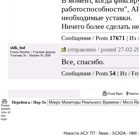
В момент, когда фиксир
работоспособности", АР
необходимые уставки.
Ничего более сделать не
Сообщения / Posts
17671
| Из 
sldk_buf
отправлено / posted
27-02-2
Forum Member / Участник форума
Участник № / Member № 2898
Все, спасибо.
Сообщения / Posts
54
| Из / F
Перейти к / Hop To
Printer-
friendly
view of
this
topic
Новости АСУ ТП
/
News
|
SCADA
/
HMI