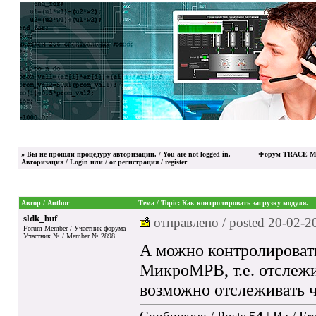
»
Вы не прошли процедуру авторизации. / You are not logged in.
Форум TRACE MO
Авторизация / Login
или / or
регистрация / register
Автор / Author
Тема / Topic: Как контролировать загрузку модуля.
sldk_buf
отправлено / posted
20-02-2
Forum Member / Участник форума
Участник № / Member № 2898
А можно контролировать
МикроМРВ, т.е. отслежив
возможно отслеживать ч