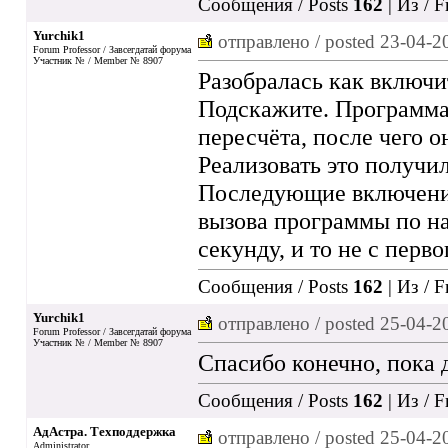
Сообщения / Posts
162
| Из / 
Yurchik1
отправлено / posted
23-04-2
Forum Professor / Завсегдатай форума
Участник № / Member № 8907
Разобралась как включи
Подскажите. Программа 
пересчёта, после чего о
Реализовать это получи
Последующие включения
вызова программы по н
секунду, и то не с перв
Сообщения / Posts
162
| Из / 
Yurchik1
отправлено / posted
25-04-2
Forum Professor / Завсегдатай форума
Участник № / Member № 8907
Спасибо конечно, пока 
Сообщения / Posts
162
| Из / 
АдАстра. Техподдержка
отправлено / posted
25-04-2
Administrator