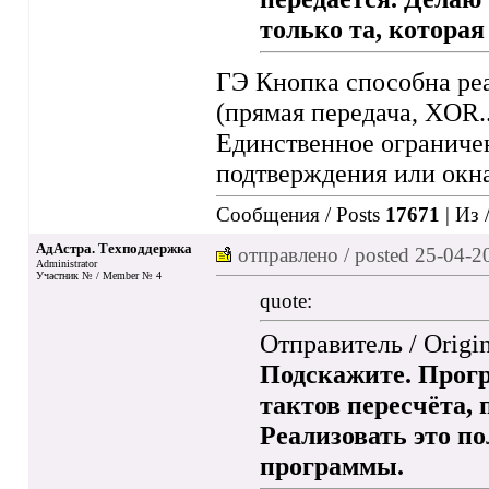
только та, которая
ГЭ Кнопка способна реа
(прямая передача, XOR..
Единственное ограничен
подтверждения или окна 
Сообщения / Posts
17671
| Из 
АдАстра. Техподдержка
отправлено / posted
25-04-2
Administrator
Участник № / Member № 4
quote:
Отправитель / Origin
Подскажите. Прогр
тактов пересчёта, 
Реализовать это п
программы.