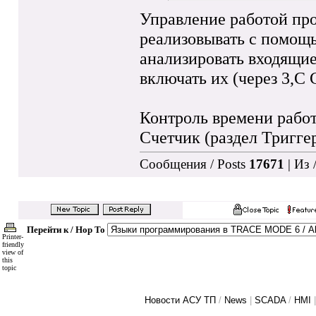
Управление работой пр
реализовывать с помощ
анализировать входящи
включать их (через 3,С 
Контроль времени рабо
Счетчик (раздел Тригге
Сообщения / Posts
17671
| Из 
Перейти к / Hop To
Printer-
friendly
view of
this
topic
Новости АСУ ТП
/
News
|
SCADA
/
HMI