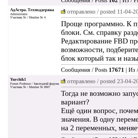
Сообщения / Posts
162
| Из / 
АдАстра. Техподдержка
отправлено / posted
11-04-2
Administrator
Участник № / Member № 4
Проще программно. К п
блоки. См. справку раз
Редактирование FBD пр
возможности, подберите
блок который так и назы
Сообщения / Posts
17671
| Из 
Yurchik1
отправлено / posted
23-04-2
Forum Professor / Завсегдатай форума
Участник № / Member № 8907
Тогда не возможно запу
вариант?
Ещё один вопрос, почем
значения. В одну перем
на 2 переменных, меняет