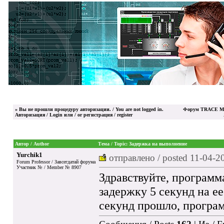
»
Вы не прошли процедуру авторизации. / You are not logged in.
Форум TRACE MO
Авторизация / Login
или / or
регистрация / register
Автор / Author
Тема / Topic: Задержка на выполнение
Yurchik1
отправлено / posted
11-04-2
Forum Professor / Завсегдатай форума
Участник № / Member № 8907
Здравствуйте, программ
задержку 5 секунд на е
секунд прошло, програм