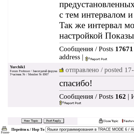
предустановленных
с тем интервалом и
Так же интервал мо
настройкой Показы
Сообщения / Posts
17671
address
|
Yurchik1
отправлено / posted
17-
Forum Professor / Завсегдатай форума
Участник № / Member № 8907
спасибо!
Сообщения / Posts
162
| 
Перейти к / Hop To
Printer-