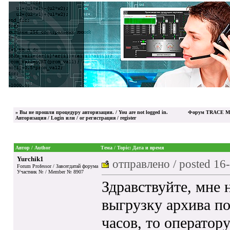
»
Вы не прошли процедуру авторизации. / You are not logged in.
Форум TRACE MO
Авторизация / Login
или / or
регистрация / register
Автор / Author
Тема / Topic: Дата и время
Yurchik1
отправлено / posted
16-
Forum Professor / Завсегдатай форума
Участник № / Member № 8907
Здравствуйте, мне 
выгрузку архива по
часов, то оператор