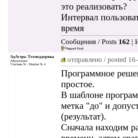
это реализовать?
Интервал пользова
время
Сообщения / Posts
162
| 
АдАстра. Техподдержка
отправлено / posted
16-
Administrator
Участник № / Member № 4
Программное решен
простое.
В шаблоне програм
метка "до" и допу
(результат).
Сначала находим р