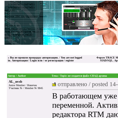
»
Вы не прошли процедуру авторизации. / You are not logged
Форум TRACE MO
in.
Авторизация / Login
или / or
регистрация / register
SIAD/SQL. Ар
Автор / Author
Тема / Topic: не создается файл СПАД архива
AL_nvsb
отправлено / posted
14-
Junior Member / Новичок
Участник № / Member № 9845
В работающем уже 
переменной. Актив
редактора RTM да