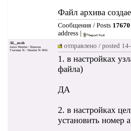
Файл архива создае
Сообщения / Posts
17670
address
|
AL_nvsb
отправлено / posted
14-
Junior Member / Новичок
Участник № / Member № 9845
1. в настройках узл
файла)
ДА
2. в настройках це
установить номер а