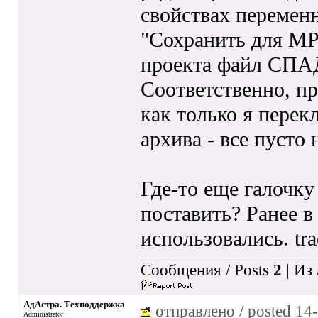
свойствах перемен
"Сохранить для МРВ
проекта файл СПАД
Соответственно, пр
как только я пере
архива - все пусто 
Где-то еще галочк
поставить? Ранее 
использовались. tra
Сообщения / Posts
2
| Из
АдАстра. Техподдержка
отправлено / posted
14-
Administrator