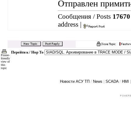
Отправлен примити
Сообщения / Posts
17670
address
|
Перейти к / Hop To
Printer-
friendly
view of
this
topic
Новости АСУ ТП
/
News
|
SCADA
/
HMI