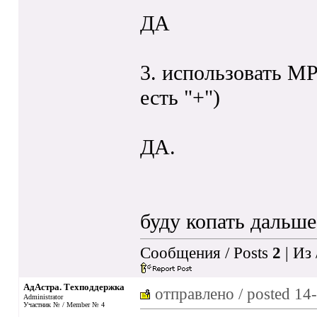
ДА
3. использовать МР
есть "+")
ДА.
буду копать дальше
Сообщения / Posts
2
| Из
АдАстра. Техподдержка
отправлено / posted
14-
Administrator
Участник № / Member № 4