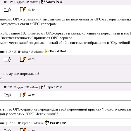
| IP / IP:
IP адрес / IP address
|
занном с OPC-переменной, выставляется по получении от OPC-сервера признака
 отсутствия связи с OPC-сервером.
ной, равное 18, принято от OPC-сервера в канал, но канал не пересчитан и
к "некачественности" принят от OPC-сервера.
имеет место какой-то динамический сбой в системе отображения в "Служебной
сия
| IP / IP:
IP адрес / IP address
|
 почему все нормально?
у)
| IP / IP:
IP адрес / IP address
|
ть, что OPC-сервер не передал для этой переменной признак "плохого качества
дан у всех этих "OPC-Источников"?
сия
| IP / IP:
IP адрес / IP address
|