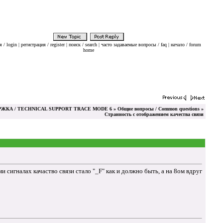
 / login
|
регистрация / register
|
поиск / search
|
часто задаваемые вопросы / faq
|
начало / forum
home
КА / TECHNICAL SUPPORT TRACE MODE 6
»
Общие вопросы / Common questions
»
Странность с отображением качества связи
сигналах качаство связи стало "_F" как и должно быть, а на 8ом вдруг