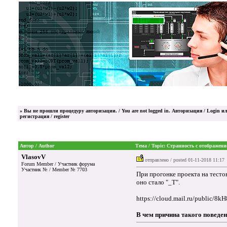
»
Вы не прошли процедуру авторизации. / You are not logged in.
Авторизация / Login
ил
регистрация / register
Автор / Author
Тема / Topic: Странность с отображени
VlasovV
отправлено / posted
01-11-2018 11:17
Forum Member / Участник форума
Участник № / Member № 7703
При прогонке проекта на тесто
оно стало "_Т".
https://cloud.mail.ru/public/8k
В чем причина такого поведен