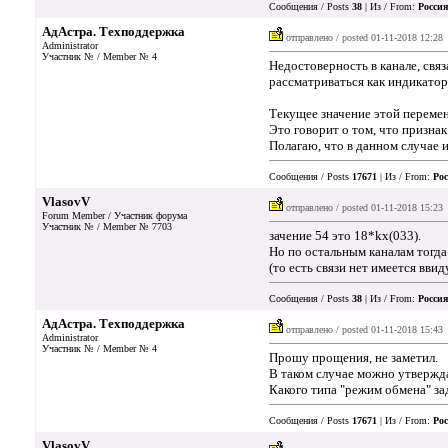
Сообщения / Posts
38
| Из / From:
Россия
АдАстра. Техподдержка
отправлено / posted
01-11-2018 12:28
Administrator
Участник № / Member № 4
Недостоверность в канале, свя
рассматриваться как индикатор
Текущее значение этой перемен
Это говорит о том, что призна
Полагаю, что в данном случае 
Сообщения / Posts
17671
| Из / From:
Рос
VlasovV
отправлено / posted
01-11-2018 15:23
Forum Member / Участник форума
Участник № / Member № 7703
зачение 54 это 18*kx(033).
Но по остальным каналам тогда
(то есть связи нет имеется ввид
Сообщения / Posts
38
| Из / From:
Россия
АдАстра. Техподдержка
отправлено / posted
01-11-2018 15:43
Administrator
Участник № / Member № 4
Прошу прощения, не заметил.
В таком случае можно утвержда
Какого типа "режим обмена" за
Сообщения / Posts
17671
| Из / From:
Рос
VlasovV