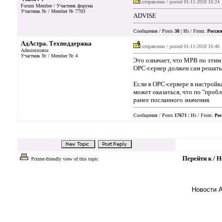
отправлено / posted
01-11-2018 16:24
Forum Member / Участник форума
Участник № / Member № 7703
ADVISE
Сообщения / Posts
38
| Из / From:
Россия
АдАстра. Техподдержка
отправлено / posted
01-11-2018 16:46
Administrator
Участник № / Member № 4
Это означает, что МРВ по этим
OPC-сервер должен сам решать
Если в OPC-сервере в настройк
может оказаться, что по "пробл
ранее посланного значения.
Сообщения / Posts
17671
| Из / From:
Рос
Перейти к / 
Printer-friendly view of this topic
Новости 