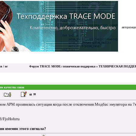
авторизация
и / or
Форум TRACE MODE: техническая поддержка
»
ТЕХНИЧЕСКАЯ ПОДДЕРЖ
ем качества связи
вом АРМ проявилась ситуация когда после отключения Модбас эмулятора на 7ми 
H8/FjoHohrru
ия именно этого сигнала?