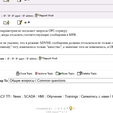
| IP / IP:
IP адрес / IP address
|
 параметрам не посылает запросы OPC-серверу.
, когда отсылать соответствующие сообщения в МРВ.
ах не указано, что в режиме ADVISE сообщения должны отсылаться не только пр
емному" тегу изменилось только "качество", а значение тега не изменилось, и
сия
| IP / IP:
IP адрес / IP address
|
Hop To
АСУ ТП
/
News
|
SCADA
/
HMI
|
Обучение
/
Trainings
|
Свяжитесь с нами / 
UBB.classic™ 6.7.2