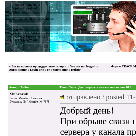
»
Вы не прошли процедуру авторизации. / You are not logged in.
Форум TRACE MO
Авторизация / Login
или / or
регистрация / register
Автор / Author
Тема / Topic: Достоверность канала на стороне NLL
Shinkaruk
отправлено / posted
11-
Junior Member / Новичок
Участник № / Member № 7675
Добрый день!
При обрыве связи н
сервера у канала п