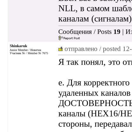
NLL, в самом шабло
каналам (сигналам
Сообщения / Posts
19
| И
Shinkaruk
отправлено / posted
12-
Junior Member / Новичок
Участник № / Member № 7675
Я так понял, это о
e. Для корректного
удаленных кана
ДОСТОВЕРНОСТЬ н
каналы (HEX16/HEX
стороны, передав