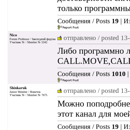
только программны
Сообщения / Posts
19
| И
Nico
отправлено / posted
13-
Forum Professor / Завсегдатай форума
Участник № / Member № 5342
Либо программно л
CALL.MOVE,CALL.P
Сообщения / Posts
1010
|
Shinkaruk
отправлено / posted
13-
Junior Member / Новичок
Участник № / Member № 7675
Можно поподробнее
этот канал для мое
Сообщения / Posts
19
| И