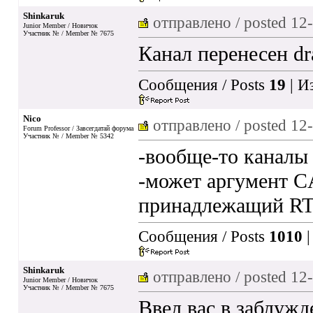
Shinkaruk
отправлено / posted
12-
Junior Member / Новичок
Участник № / Member № 7675
Канал перенесен dr
Сообщения / Posts
19
| И
Nico
отправлено / posted
12-
Forum Professor / Завсегдатай форума
Участник № / Member № 5342
-вообще-то каналы
-может аргумент C
принадлежащий R
Сообщения / Posts
1010
|
Shinkaruk
отправлено / posted
12-
Junior Member / Новичок
Участник № / Member № 7675
Ввел вас в заблужд