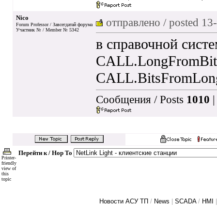
Nico
отправлено / posted
13-
Forum Professor / Завсегдатай форума
Участник № / Member № 5342
в справочной систе
CALL.LongFromBit
CALL.BitsFromLon
Сообщения / Posts
1010
|
Перейти к / Hop To
Printer-
friendly
view of
this
topic
Новости АСУ ТП
/
News
|
SCADA
/
HMI