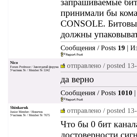
запрашиваемые бито
принимали бы кома
CONSOLE. Битовы
должны упаковыва
Сообщения / Posts
19
| И
Nico
отправлено / posted
13-
Forum Professor / Завсегдатай форума
Участник № / Member № 5342
да верно
Сообщения / Posts
1010
|
Shinkaruk
отправлено / posted
13-
Junior Member / Новичок
Участник № / Member № 7675
Что бы 0 бит кана
достоверности сигна