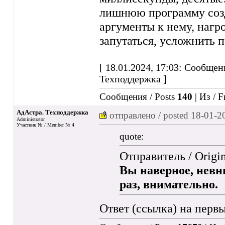
лишнюю программу созд
аргументы к нему, нагр
запутаться, усложнить 
[ 18.01.2024, 17:03: Сообщен
Техподдержка ]
Сообщения / Posts
140
| Из / 
АдАстра. Техподдержка
отправлено / posted
18-01-2
Administrator
Участник № / Member № 4
quote:
Отправитель / Origi
Вы наверное, невн
раз, внимательно.
Ответ (ссылка)
на первы