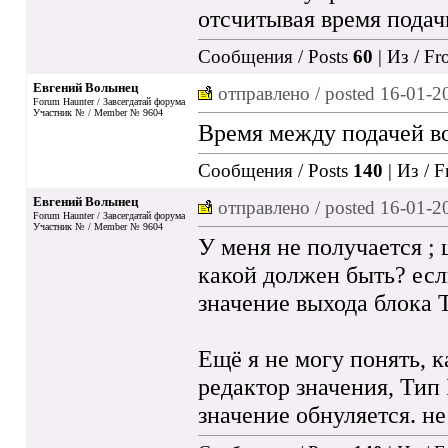
отсчитывая время подач
Сообщения / Posts
60
| Из / F
Евгений Волынец
отправлено / posted
16-01-2
Forum Haunter / Завсегдатай форума
Участник № / Member № 9604
Время между подачей во
Сообщения / Posts
140
| Из / 
Евгений Волынец
отправлено / posted
16-01-2
Forum Haunter / Завсегдатай форума
Участник № / Member № 9604
У меня не получается ;
какой должен быть? есл
значение выхода блока 
Ещё я не могу понять, 
редактор значения, Тип
значение обнуляется. не