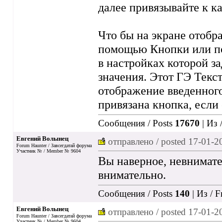
далее привязывайте к ка
Что бы на экране отобр
помощью Кнопки или пол
в настройках которой з
значения. Этот ГЭ Текст
отображение введенного 
привязана кнопка, если 
Сообщения / Posts
17670
| Из 
Евгений Волынец
отправлено / posted
17-01-2
Forum Haunter / Завсегдатай форума
Участник № / Member № 9604
Вы наверное, невнимате
внимательно.
Сообщения / Posts
140
| Из / 
Евгений Волынец
отправлено / posted
17-01-2
Forum Haunter / Завсегдатай форума
Участник № / Member № 9604