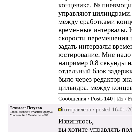
концевика. № пневмоцил
управляют цилиндрами. 
между сработками конце
временные интервалы. Ин
скорости перемещения п
задать интервалы време
юстирование. Мне надо 
например 0.8 секунды и
отдельный блок задержк
было через редактор зн
цильндра. между конце
Сообщения / Posts
140
| Из / 
Технолог Петухов
отправлено / posted
16-01-2
Forum Member / Участник форума
Участник № / Member № 4283
Извиняюсь,
вы хотите управлять п