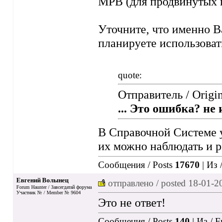
МРВ (для продвинутых п
Уточните, что именно В
планируете использоват
quote:
Отправитель / Origi
... Это ошибка? не
В Справочной Системе ук
их можно наблюдать и р
Сообщения / Posts
17670
| Из 
Евгений Волынец
отправлено / posted
18-01-2
Forum Haunter / Завсегдатай форума
Участник № / Member № 9604
Это не ответ!
Сообщения / Posts
140
| Из / 