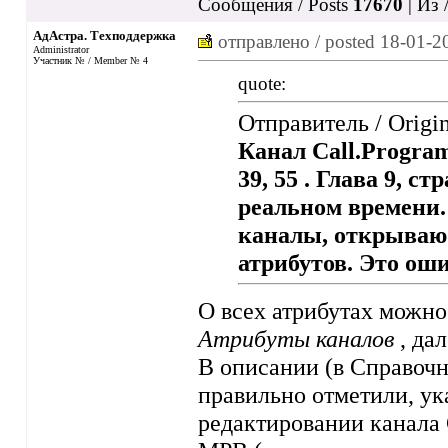
Сообщения / Posts
17670
| Из 
АдАстра. Техподдержка
отправлено / posted
18-01-2
Administrator
Участник № / Member № 4
quote:
Отправитель / Origi
Канал Call.Program 
39, 55 . Глава 9, 
реальном времени.
каналы, открываю 
атрибутов. Это ош
О всех атрибутах можно
Атрибуты каналов
, да
В описании (в Справочн
правильно отметили, ук
редактировании канала 