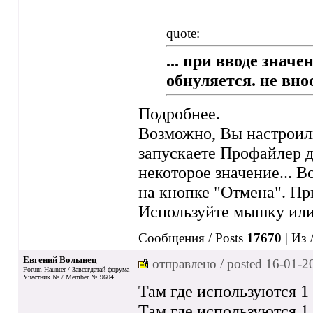
quote:
... при вводе знач
обнуляется. не внос
Подробнее.
Возможно, Вы настроили
запускаете Профайлер д
некоторое значение... 
на кнопке "Отмена". Пр
Используйте мышку или
Сообщения / Posts
17670
| Из 
Евгений Волынец
отправлено / posted
16-01-2
Forum Haunter / Завсегдатай форума
Участник № / Member № 9604
Там где используются 1 
Там где используются 1,