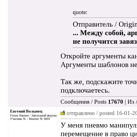
quote:
Отправитель / Origi
... Между собой, 
не получится завя
Откройте аргументы кана
Аргументы шаблонов не
Так же, подскажите точ
подключаетесь.
Сообщения / Posts
17670
| Из 
Евгений Волынец
отправлено / posted
16-01-2
Forum Haunter / Завсегдатай форума
Участник № / Member № 9604
У меня пневмо манипуля
перемещение в право ци