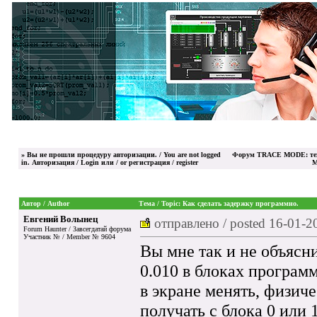
»
Вы не прошли процедуру авторизации. / You are not logged
Форум TRACE MODE: тех
in.
Авторизация / Login
или / or
регистрация / register
M
Автор / Author
Тема / Topic: Как сделать задержку программно.
Евгений Волынец
отправлено / posted
16-01-2
Forum Haunter / Завсегдатай форума
Участник № / Member № 9604
Вы мне так и не объясни
0.010 в блоках программ
в экране менять, физиче
получать с блока 0 или 1