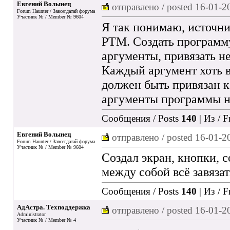
Евгений Волынец
отправлено / posted
16-01-2
Forum Haunter / Завсегдатай форума
Участник № / Member № 9604
Я так понимаю, источни
РТМ. Создать программу,
аргументы, привязать н
Каждый аргумент хоть в
должен быть привязан к
аргументы программы не
Сообщения / Posts
140
| Из / 
Евгений Волынец
отправлено / posted
16-01-2
Forum Haunter / Завсегдатай форума
Участник № / Member № 9604
Создал экран, кнопки, с
между собой всё завязать
Сообщения / Posts
140
| Из / 
АдАстра. Техподдержка
отправлено / posted
16-01-2
Administrator
Участник № / Member № 4