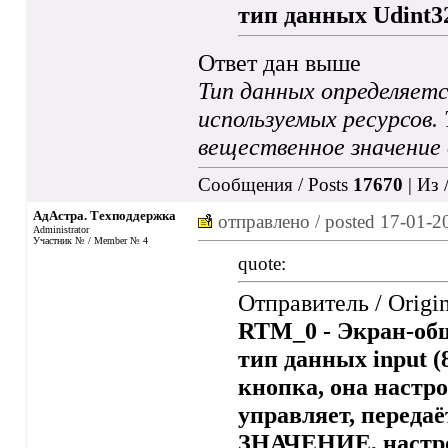
тип данных Udint32
Ответ дан выше
Тип данных определяетс
используемых ресурсов. 
вещественное значение 
Сообщения / Posts
17670
| Из 
АдАстра. Техподдержка
отправлено / posted
17-01-2
Administrator
Участник № / Member № 4
quote:
Отправитель / Origi
RTM_0 - Экран-общ
тип данных input (
кнопка, она настр
управляет, передаё
ЗНАЧЕНИЕ, настро