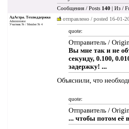
Сообщения / Posts
140
| Из / 
АдАстра. Техподдержка
отправлено / posted
16-01-2
Administrator
Участник № / Member № 4
quote:
Отправитель / Origi
Вы мне так и не об
секунду, 0.100, 0.0
задержку! ...
Объяснили, что необхо
quote:
Отправитель / Origi
... чтобы потом её 