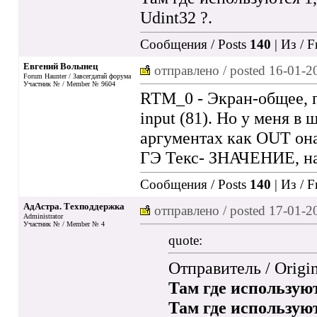
Udint32 ?.
Сообщения / Posts
140
| Из / 
Евгений Волынец
отправлено / posted
16-01-2
Forum Haunter / Завсегдатай форума
Участник № / Member № 9604
RTM_0 - Экран-общее, п
input (81). Но у меня в
аргументах как OUT она 
ГЭ Текс- ЗНАЧЕНИЕ, на
Сообщения / Posts
140
| Из / 
АдАстра. Техподдержка
отправлено / posted
17-01-2
Administrator
Участник № / Member № 4
quote:
Отправитель / Origi
Там где используют
Там где используютс