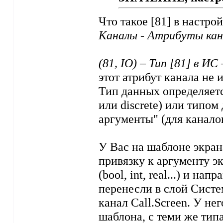
Что такое [81] в настро
Каналы - Атрибуты кан
(81, IO) – Тип [81] в ИС
этот атрибут канала не
Тип данных определяетс
или discrete) или типом
аргументы" (для каналов
У Вас на шаблоне экра
привязку к аргументу э
(bool, int, real...) и на
перенесли в слой Систе
канал Call.Screen. У н
шаблона, с теми же тип