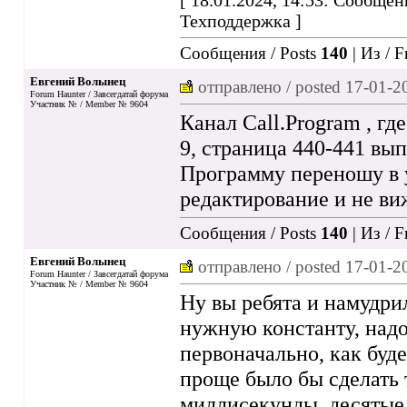
[ 18.01.2024, 14:53: Сообщен
Техподдержка ]
Сообщения / Posts
140
| Из / 
Евгений Волынец
отправлено / posted
17-01-2
Forum Haunter / Завсегдатай форума
Участник № / Member № 9604
Канал Call.Program , где
9, страница 440-441 вы
Программу переношу в 
редактирование и не ви
Сообщения / Posts
140
| Из / 
Евгений Волынец
отправлено / posted
17-01-2
Forum Haunter / Завсегдатай форума
Участник № / Member № 9604
Ну вы ребята и намудри
нужную константу, надо 
первоначально, как буде
проще было бы сделать 
миллисекунды, десятые.