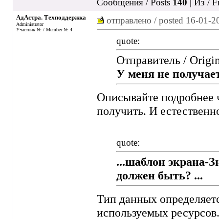
Сообщения / Posts
140
| Из / 
АдАстра. Техподдержка
отправлено / posted
16-01-2
Administrator
Участник № / Member № 4
quote:
Отправитель / Origi
У меня не получаетс
Описывайте подробнее ч
получить. И естественно
quote:
...шаблон экрана-
должен быть? ...
Тип данных определяетс
используемых ресурсов. 