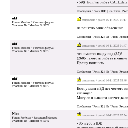
- 59(t_from) атрибут CALL.data
Сообщения / Posts
1009
| Из / From:
Росс
ukf
отправлено / posted
06-11-2025 01:17
Forum Member / Участник форума
Участник № / Member № 9876
не понятно ваше объяснение.
Сообщения / Posts
32
| Из / From:
Россия
ukf
отправлено / posted
10-11-2025 01:47
Forum Member / Участник форума
Участник № / Member № 9876
что имеется ввиду под (35)?
(260)- такого атрибута в канале
Прошу пояснить.
Сообщения / Posts
32
| Из / From:
Россия
ukf
отправлено / posted
10-11-2025 03:46
Forum Member / Участник форума
Участник № / Member № 9876
Если у меня в БД нет четкого и
таблицу?
Могу ли я вывести в отчет ,как
Сообщения / Posts
32
| Из / From:
Россия
Nico
отправлено / posted
10-11-2025 07:54
Forum Professor / Завсегдатай форума
Участник № / Member № 5342
- 35 и 260 в IDE
на вкладке канала правый нижн