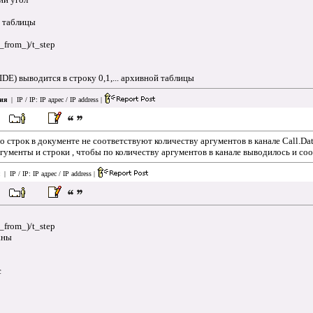
й таблицы
t_from_)/t_step
 IDE) выводится в строку 0,1,... архивной таблицы
ия
| IP / IP:
IP адрес / IP address
|
 строк в документе не соответствуют количеству аргументов в канале Call.Dat
ргументы и строки , чтобы по количеству аргументов в канале выводилось и с
| IP / IP:
IP адрес / IP address
|
t_from_)/t_step
аны
c