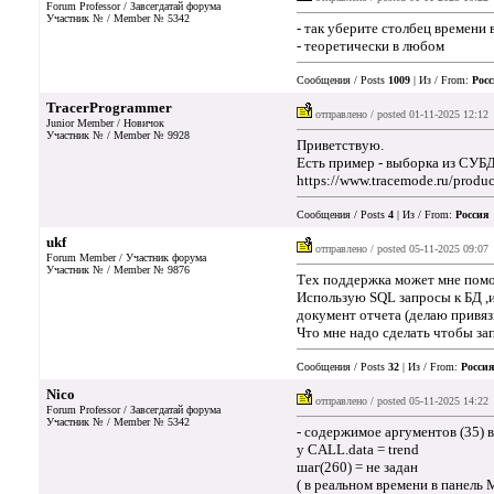
Forum Professor / Завсегдатай форума
Участник № / Member № 5342
- так уберите столбец времени 
- теоретически в любом
Сообщения / Posts
1009
| Из / From:
Росс
TracerProgrammer
отправлено / posted
01-11-2025 12:12
Junior Member / Новичок
Участник № / Member № 9928
Приветствую.
Есть пример - выборка из СУБД
https://www.tracemode.ru/product
Сообщения / Posts
4
| Из / From:
Россия
|
ukf
отправлено / posted
05-11-2025 09:07
Forum Member / Участник форума
Участник № / Member № 9876
Тех поддержка может мне пом
Использую SQL запросы к БД ,и
документ отчета (делаю привязк
Что мне надо сделать чтобы за
Сообщения / Posts
32
| Из / From:
Россия
Nico
отправлено / posted
05-11-2025 14:22
Forum Professor / Завсегдатай форума
Участник № / Member № 5342
- содержимое аргументов (35) 
у CALL.data = trend
шаг(260) = не задан
( в реальном времени в панель М