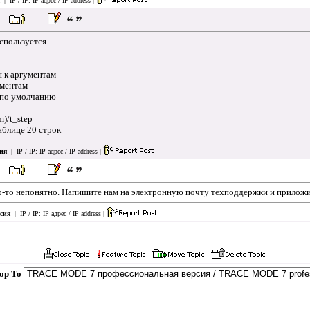
| IP / IP:
IP адрес / IP address
|
спользуется
ан к аргументам
ументам
е по умолчанию
m)/t_step
таблице 20 строк
ия
| IP / IP:
IP адрес / IP address
|
о-то непонятно. Напишите нам на электронную почту техподдержки и приложи
сия
| IP / IP:
IP адрес / IP address
|
Hop To