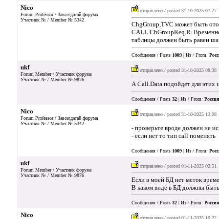
Nico
отправлено / posted
31-10-2025 07:27
Forum Professor / Завсегдатай форума
Участник № / Member № 5342
ChgGroup,TVC может быть отобр
CALL.ChGroupReq.R. Временной
таблицы должен быть равен ш
Сообщения / Posts
1009
| Из / From:
Росс
ukf
отправлено / posted
31-10-2025 08:38
Forum Member / Участник форума
Участник № / Member № 9876
А Call.Data подойдет для этих 
Сообщения / Posts
32
| Из / From:
Россия
Nico
отправлено / posted
31-10-2025 13:08
Forum Professor / Завсегдатай форума
Участник № / Member № 5342
- проверьте вроде должен не и
- если нет то тип call поменять
Сообщения / Posts
1009
| Из / From:
Росс
ukf
отправлено / posted
01-11-2025 02:51
Forum Member / Участник форума
Участник № / Member № 9876
Если в моей БД нет меток време
В каком виде в БД должны быть
Сообщения / Posts
32
| Из / From:
Россия
Nico
отправлено / posted
01-11-2025 10:22