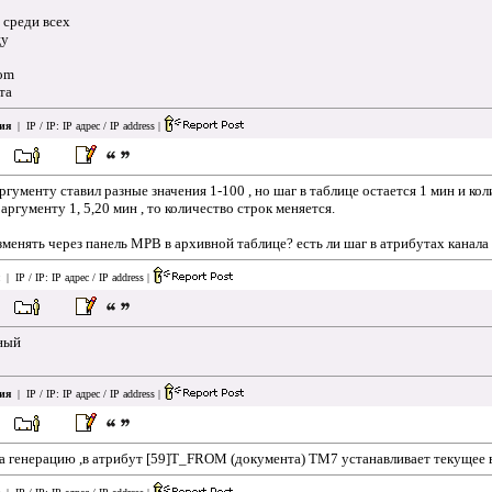
 среди всех
цу
rom
та
ия
| IP / IP:
IP адрес / IP address
|
ргументу ставил разные значения 1-100 , но шаг в таблице остается 1 мин и кол
 аргументу 1, 5,20 мин , то количество строк меняется.
зменять через панель МРВ в архивной таблице? есть ли шаг в атрибутах канала
| IP / IP:
IP адрес / IP address
|
ьный
ия
| IP / IP:
IP адрес / IP address
|
а генерацию ,в атрибут [59]T_FROM (документа) ТМ7 устанавливает текущее в