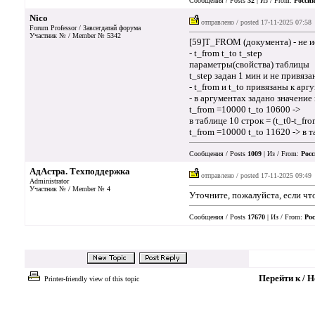
Сообщения / Posts
32
| Из / From:
Россия
Nico
отправлено / posted
17-11-2025 07:58
Forum Professor / Завсегдатай форума
Участник № / Member № 5342
[59]T_FROM (документа) - не и
- t_from t_to t_step
параметры(свойства) таблицы
t_step задан 1 мин и не привяз
- t_from и t_to привязаны к арг
- в аргументах задано значени
t_from =10000 t_to 10600 ->
в таблице 10 строк = (t_t0-t_fro
t_from =10000 t_to 11620 -> в 
Сообщения / Posts
1009
| Из / From:
Росс
АдАстра. Техподдержка
отправлено / posted
17-11-2025 09:49
Administrator
Участник № / Member № 4
Уточните, пожалуйста, если чт
Сообщения / Posts
17670
| Из / From:
Рос
Перейти к / 
Printer-friendly view of this topic