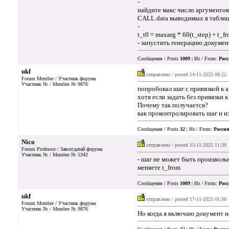
-
найдите макс число аргументов
CALL.data выводимых в табли
-
t_t0 = maxarg * 60(t_step) + t_f
- запустить генерацию докумен
Сообщения / Posts
1009
| Из / From:
Росс
ukf
отправлено / posted
14-11-2025 08:22
Forum Member / Участник форума
Участник № / Member № 9876
попробовал шаг с привязкой к а
хотя если задать без привязки к
Почему так получается?
как проконтролировать шаг и и
Сообщения / Posts
32
| Из / From:
Россия
Nico
отправлено / posted
15-11-2025 11:39
Forum Professor / Завсегдатай форума
Участник № / Member № 5342
- шаг не может быть произвол
меняете t_from
Сообщения / Posts
1009
| Из / From:
Росс
ukf
отправлено / posted
17-11-2025 01:50
Forum Member / Участник форума
Участник № / Member № 9876
Но когда я включаю документ н