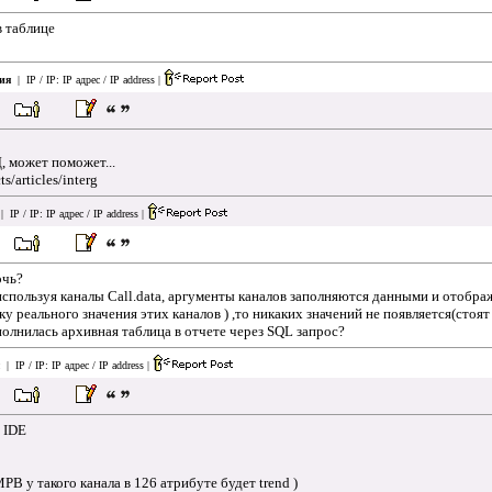
в таблице
ия
| IP / IP:
IP адрес / IP address
|
, может поможет...
s/articles/interg
 IP / IP:
IP адрес / IP address
|
очь?
спользуя каналы Call.data, аргументы каналов заполняются данными и отображ
у реального значения этих каналов ) ,то никаких значений не появляется(стоят 
полнилась архивная таблица в отчете через SQL запрос?
| IP / IP:
IP адрес / IP address
|
в IDE
РВ у такого канала в 126 атрибуте будет trend )