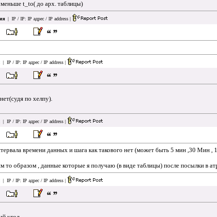
 меньше t_to( до арх. таблицы)
ия
| IP / IP:
IP адрес / IP address
|
| IP / IP:
IP адрес / IP address
|
 нет(судя по хелпу).
| IP / IP:
IP адрес / IP address
|
нтервала времени данных и шага как такового нет (может быть 5 мин ,30 Мин ,
им то образом , данные которые я получаю (в виде таблицы) после посылки в а
| IP / IP:
IP адрес / IP address
|
ий угол