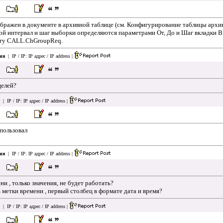
ажен в документе в архивной таблице (см. Конфигурирование таблицы архивн
 интервал и шаг выборки определяются параметрами От, До и Шаг вкладки Вы
агу CALL.ChGroupReq.
ия
| IP / IP:
IP адрес / IP address
|
целей?
| IP / IP:
IP адрес / IP address
|
спользовал
ия
| IP / IP:
IP адрес / IP address
|
ни , только значения, не будет работать?
 метки времени , первый столбец в формате дата и время?
| IP / IP:
IP адрес / IP address
|