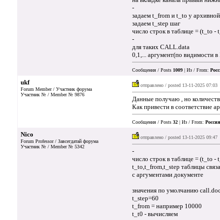
-
задаем t_from и t_to у архивно
задаем t_step шаг
число строк в таблице = (t_to - 
-
для таких CALL.data
0,1,... аргумент(по видимости в
Сообщения / Posts
1009
| Из / From:
Росс
ukf
отправлено / posted
13-11-2025 07:03
Forum Member / Участник форума
Участник № / Member № 9876
Данные получаю , но количество
Как привести в соответствие а
Сообщения / Posts
32
| Из / From:
Россия
Nico
отправлено / posted
13-11-2025 09:47
Forum Professor / Завсегдатай форума
Участник № / Member № 5342
-
число строк в таблице = (t_to - 
t_to,t_from,t_step таблицы связ
с аргументами документе
значения по умолчанию call.do
t_step=60
t_from = например 10000
t_t0 - вычисляем