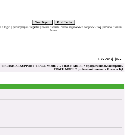
 / login
|
регистрация / register
|
поиск / search
|
часто задаваемые вопросы / faq
|
начало / forum
home
 TECHNICAL SUPPORT TRACE MODE 7
»
TRACE MODE 7 профессиональная версия /
TRACE MODE 7 professional version
» Отчет и БД