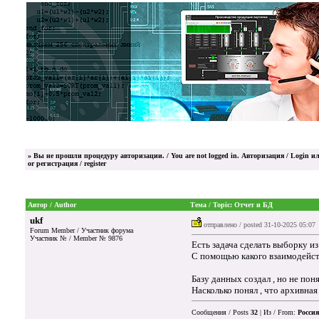
»
Вы не прошли процедуру авторизации. / You are not logged in.
Авторизация / Login
ил
or
регистрация / register
Автор / Author
Тема / Topic: Отчет и БД
ukf
отправлено / posted
31-10-2025 05:07
Forum Member / Участник форума
Участник № / Member № 9876
Есть задача сделать выборку и
С помощью какого взаимодейств
Базу данных создал , но не пон
Насколько понял , что архивная
Сообщения / Posts
32
| Из / From:
Россия