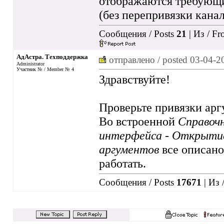
отображаются требующи
(без перепривязки канал
Сообщения / Posts
21
| Из / F
АдАстра. Техподдержка
отправлено / posted
03-04-2
Administrator
Участник № / Member № 4
Здравствуйте!
Проверьте привязки аргу
Во встроенной
Справочн
интерфейса - Открытие
аргументов
все описано.
работать.
Сообщения / Posts
17671
| Из 