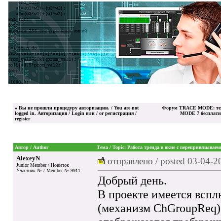
»
Вы не прошли процедуру авторизации. / You are not
Форум TRACE MODE: тех
logged in.
Авторизация / Login
или / or
регистрация /
MODE 7 бесплатна
register
Автор / Author
Тема / Topic: Работа тренда в окне с перепривязыва
AlexeyN
отправлено / posted
03-04-2
Junior Member / Новичок
Участник № / Member № 9911
Добрый день.
В проекте имеется вспл
(механизм ChGroupReq) 