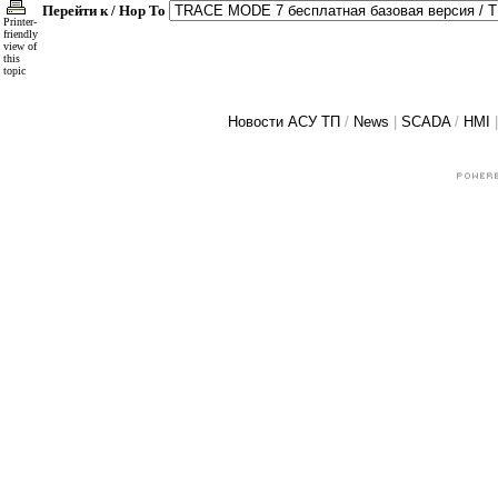
Перейти к / Hop To
Printer-
friendly
view of
this
topic
Новости АСУ ТП
/
News
|
SCADA
/
HMI