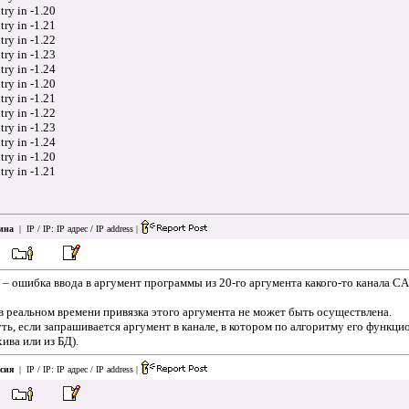
y in -1.20
y in -1.21
y in -1.22
y in -1.23
y in -1.24
y in -1.20
y in -1.21
y in -1.22
y in -1.23
y in -1.24
y in -1.20
y in -1.21
ина
| IP / IP:
IP адрес / IP address
|
– ошибка ввода в аргумент программы из 20-го аргумента какого-то канала C
 реальном времени привязка этого аргумента не может быть осуществлена.
ть, если запрашивается аргумент в канале, в котором по алгоритму его функц
ива или из БД).
сия
| IP / IP:
IP адрес / IP address
|