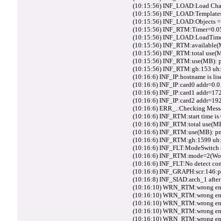
(10:15:56) INF_LOAD:Load Cha
(10:15:56) INF_LOAD:Templates
(10:15:56) INF_LOAD:Objects =
(10:15:56) INF_RTM:Timer=0.
(10:15:56) INF_LOAD:LoadTim
(10:15:56) INF_RTM:available
(10:15:56) INF_RTM:total use(
(10:15:56) INF_RTM:use(MB): p
(10:15:56) INF_RTM:gh:153 uh:8
(10:16:6) INF_IP:hostname is l
(10:16:6) INF_IP:card0 addr=0.0
(10:16:6) INF_IP:card1 addr=172
(10:16:6) INF_IP:card2 addr=19
(10:16:6) ERR_.:Checking Mess
(10:16:6) INF_RTM:start time is 
(10:16:6) INF_RTM:total use(MB
(10:16:6) INF_RTM:use(MB): pm
(10:16:6) INF_RTM:gh:1599 uh:3
(10:16:6) INF_FLT:ModeSwitch
(10:16:6) INF_RTM:mode=2(Wor
(10:16:6) INF_FLT:No detect co
(10:16:6) INF_GRAPH:scr:146:p
(10:16:8) INF_SIAD:arch_1 after
(10:16:10) WRN_RTM:wrong entr
(10:16:10) WRN_RTM:wrong entr
(10:16:10) WRN_RTM:wrong entr
(10:16:10) WRN_RTM:wrong entr
(10:16:10) WRN_RTM:wrong entr