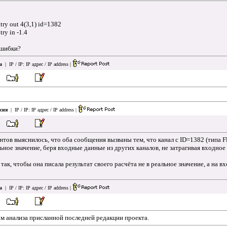
y out 4(3,1) id=1382
y in -1.4
ошибки?
a
| IP / IP:
IP адрес / IP address
|
сия
| IP / IP:
IP адрес / IP address
|
тов выяснилось, что оба сообщения вызваны тем, что канал с ID=1382 (типа F
ьное значение, беря входные данные из других каналов, не затрагивая входное
ак, чтобы она писала результат своего расчёта не в реальное значение, а на 
a
| IP / IP:
IP адрес / IP address
|
ам анализа присланной последней редакции проекта.