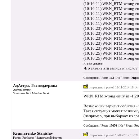
(10:16:11) WRN_RTM:wrong entr
(10:16:11) WRN_RTM:wrong entr
(10:16:11) WRN_RTM:wrong entr
(10:16:11) WRN_RTM:wrong entr
(10:16:11) WRN_RTM:wrong entr
(10:16:23) WRN_RTM:wrong entr
(10:16:23) WRN_RTM:wrong entr
(10:16:23) WRN_RTM:wrong entr
(10:16:23) WRN_RTM:wrong entr
(10:16:23) WRN_RTM:wrong entr
(10:16:25) WRN_RTM:wrong entr
(10:16:25) WRN_RTM:wrong entr
и так далее
Что значит эта запись и число?
Сообщения / Posts
143
| Из / From:
Укра
АдАстра. Техподдержка
отправлено / posted
13-11-2014 16:14
Administrator
Участник № / Member № 4
WRN_RTM:wrong entry in -1.20 
Возможный вариант события - в
Такая ситуация может возникну
(например, при выборках из арх
Сообщения / Posts
17670
| Из / From:
Рос
Kramarenko Stanislav
отправлено / posted
13-03-2017 15:10
Forum Professor / Завсегдатай форума