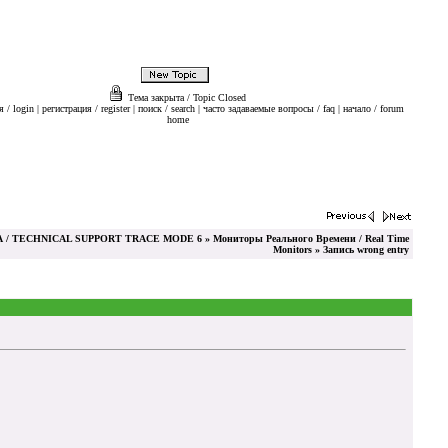
Тема закрыта / Topic Closed
 / login
|
регистрация / register
|
поиск / search
|
часто задаваемые вопросы / faq
|
начало / forum
home
/ TECHNICAL SUPPORT TRACE MODE 6
»
Мониторы Реального Времени / Real Time
Monitors
» Запись wrong entry