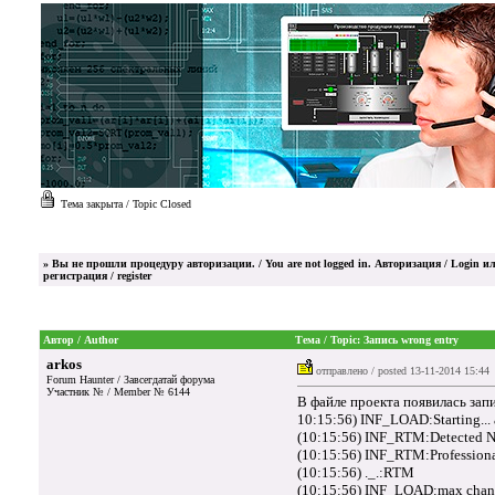
Тема закрыта / Topic Closed
»
Вы не прошли процедуру авторизации. / You are not logged in.
Авторизация / Login
ил
регистрация / register
Автор / Author
Тема / Topic: Запись wrong entry
arkos
отправлено / posted
13-11-2014 15:44
Forum Haunter / Завсегдатай форума
Участник № / Member № 6144
В файле проекта появилась запи
10:15:56) INF_LOAD:Starting...
(10:15:56) INF_RTM:Detected 
(10:15:56) INF_RTM:Profession
(10:15:56) ._.:RTM
(10:15:56) INF_LOAD:max chan