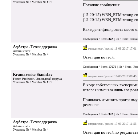
Участник № / Member № 119
Похожие сообщения:
(15:20:15) WRN_RTM:wrong entr
(15:20:15) WRN_RTM:wrong entr
Как идентифицировать место 
Сообщения / Posts
342
| Из / From:
Russi
АдАстра. Техподдержка
отправлено / posted
13-03-2017 17:01
Administrator
Участник № / Member № 4
Ответ дан почтой.
Сообщения / Posts
17670
| Из / From:
Рос
Kramarenko Stanislav
отправлено / posted
16-03-2017 08:45
Forum Professor / Завсегдатай форума
Участник № / Member № 119
В ходе собственных эксперимен
которая изменяла лишь его реал
Пришлось изменить программу т
реальное.
Сообщения / Posts
342
| Из / From:
Russi
АдАстра. Техподдержка
отправлено / posted
17-03-2017 11:55
Administrator
Участник № / Member № 4
Ответ дан почтой по результат