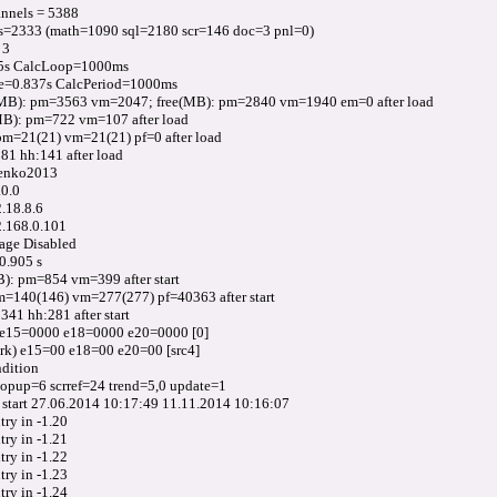
nnels = 5388
=2333 (math=1090 sql=2180 scr=146 doc=3 pnl=0)
 3
05s CalcLoop=1000ms
e=0.837s CalcPeriod=1000ms
(MB): pm=3563 vm=2047; free(MB): pm=2840 vm=1940 em=0 after load
MB): pm=722 vm=107 after load
m=21(21) vm=21(21) pf=0 after load
1 hh:141 after load
isenko2013
.0.0
.18.8.6
2.168.0.101
age Disabled
0.905 s
): pm=854 vm=399 after start
=140(146) vm=277(277) pf=40363 after start
41 hh:281 after start
 e15=0000 e18=0000 e20=0000 [0]
k) e15=00 e18=00 e20=00 [src4]
ndition
opup=6 scrref=24 trend=5,0 update=1
 start 27.06.2014 10:17:49 11.11.2014 10:16:07
y in -1.20
y in -1.21
y in -1.22
y in -1.23
y in -1.24