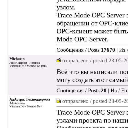
узлом.
Trace Mode OPC Server 
обращении от OPC-клиен
OPC-клиент может быть 
Mode OPC Server.
Сообщения / Posts
17670
| Из 
Michurin
отправлено / posted
23-05-2
Junior Member / Новичок
Участник № / Member № 1015
Всё что вы написали пон
могу создать этот самый
Сообщения / Posts
20
| Из / F
АдАстра. Техподдержка
отправлено / posted
23-05-2
Administrator
Участник № / Member № 4
Trace Mode OPC Server 
узлами проекта по наш