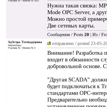
Участник № / Member № 1015
Нужна такая связка: МР
Mode OPC Server, а дру
Можно простой примерч
Две сетевых карты.
Сообщения / Posts
20
| Из / F
АдАстра. Техподдержка
отправлено / posted
23-05-2
Administrator
Участник № / Member № 4
Внимание! Разработка п
входит в обязанности с
добровольной основе. С
"Другая SCADA" должна
будет подключаться к Tr
стандартами OPC-интер
Предварительно необход
установленном порядке и