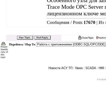
Особенного узла для зап
Trace Mode OPC Server 
лицензионном ключе мо
Сообщения / Posts
17670
| Из 
Перейти к / Hop To
Printer-
friendly
view of
this
topic
Новости АСУ ТП
/
News
|
SCADA
/
HMI