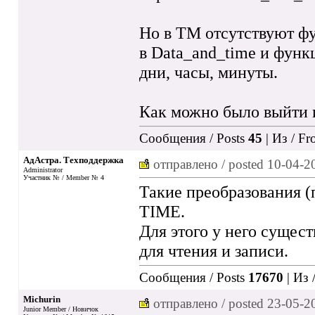
Но в ТМ отсутствуют фу
в Data_and_time и функ
дни, часы, минуты.
Как можно было выйти и
Сообщения / Posts
45
| Из / F
АдАстра. Техподдержка
отправлено / posted
10-04-2
Administrator
Участник № / Member № 4
Такие преобразования (
TIME.
Для этого у него сущес
для чтения и записи.
Сообщения / Posts
17670
| Из 
Michurin
отправлено / posted
23-05-2
Junior Member / Новичок