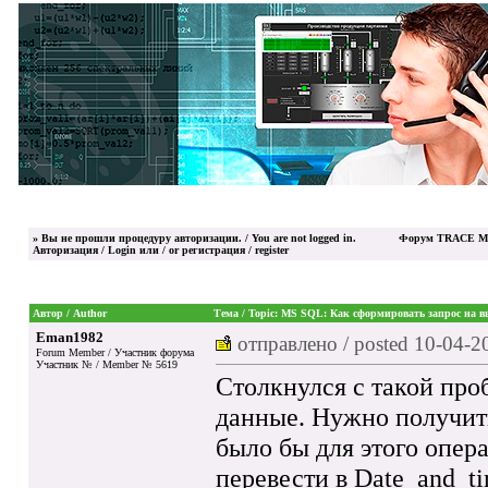
»
Вы не прошли процедуру авторизации. / You are not logged in.
Форум TRACE MO
Авторизация / Login
или / or
регистрация / register
Автор / Author
Тема / Topic: MS SQL: Как сформировать запрос на в
Eman1982
отправлено / posted
10-04-2
Forum Member / Участник форума
Участник № / Member № 5619
Столкнулся с такой про
данные. Нужно получить
было бы для этого опера
перевести в Date_and_ti