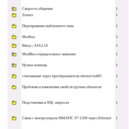
Скорость общения
1
Zenner
1
Перепривязка шаблонного окна.
1
Modbus
1
Ввод с А16,L16
1
ModBus отрицательное значение
1
Нужна помощь
1
считывание через преобразователь ehernet/rs485
1
Проблема в изменении свойств группы объектов
1
Подстановки в SQL запросах
1
Связь с контроллером SIMATIC S7-1200 через Ethernet
1