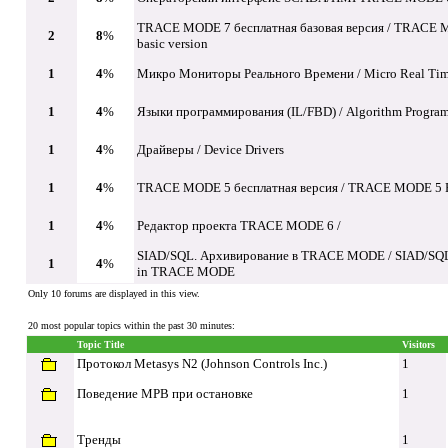
TRACE MODE 7 бесплатная базовая версия / TRACE M
2
8
%
basic version
1
4
%
Микро Мониторы Реального Времени / Micro Real Tim
1
4
%
Языки программирования (IL/FBD) / Algorithm Progra
1
4
%
Драйверы / Device Drivers
1
4
%
TRACE MODE 5 бесплатная версия / TRACE MODE 5 Fr
1
4
%
Редактор проекта TRACE MODE 6 /
SIAD/SQL. Архивирование в TRACE MODE / SIAD/SQL
1
4
%
in TRACE MODE
Only 10 forums are displayed in this view.
20 most popular topics within the past 30 minutes:
Topic Title
Visitors
Протокол Metasys N2 (Johnson Controls Inc.)
1
Поведение МРВ при остановке
1
Тренды
1