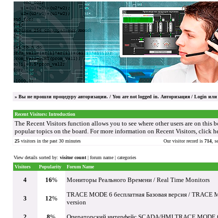
»
Вы не прошли процедуру авторизации. / You are not logged in.
Авторизация / Login
или 
Recent Visitors: Introduction
The Recent Visitors function allows you to see where other users are on this 
popular topics on the board.
For more information on Recent Visitors, click he
25
visitors in the past 30 minutes
Our visitor record is
714
, s
View details sorted by:
visitor count
|
forum name
|
categories
Visitors
Popularity
Forum Name
4
16
%
Мониторы Реального Времени / Real Time Monitors
TRACE MODE 6 бесплатная Базовая версия / TRACE M
3
12
%
version
2
8
%
Операторский интерфейс SCADA/HMI TRACE MODE 6